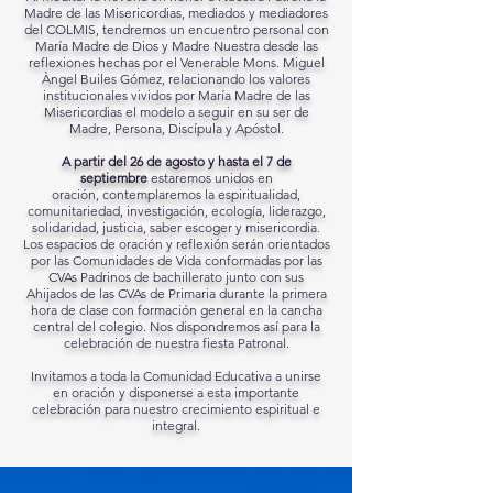
Madre de las Misericordias, mediados y mediadores
del COLMIS, tendremos un encuentro personal con
María Madre de Dios y Madre Nuestra desde las
reflexiones hechas por el Venerable Mons. Miguel
Àngel Builes Gómez, relacionando los valores
institucionales vividos por María Madre de las
Misericordias el modelo a seguir en su ser de
Madre, Persona, Discípula y Apóstol.
A partir del 26 de agosto y hasta el 7 de
septiembre
estaremos unidos en
oración,
contemplaremos
la espiritualidad,
comunitariedad, investigación, ecología, liderazgo,
solidaridad, justicia, saber escoger y misericordia.
Los espacios de oración y reflexión serán orientados
por las Comunidades de Vida conformadas por las
CVAs Padrinos de bachillerato junto con sus
Ahijados de las CVAs de Primaria durante la primera
hora de clase con formación general en la cancha
central del colegio.
Nos dispondremos así para la
celebración de nuestra fiesta Patronal.
Invitamos a toda la Comunidad Educativa a unirse
en oración y disponerse a esta importante
celebración para nuestro crecimiento espiritual e
integral.