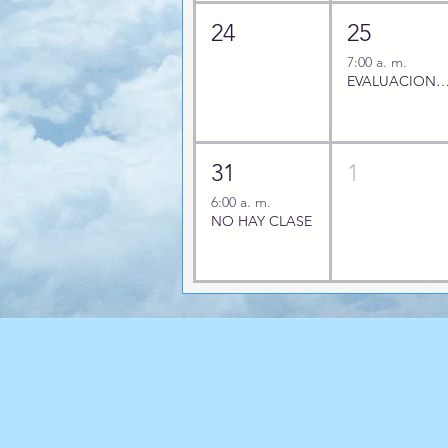
24
25
7:00 a. m.
EVALUACIONES FINALES 3° P
31
1
6:00 a. m.
NO HAY CLASE
CON
Correo
secretaria@colmis.edu.co
-
rectori