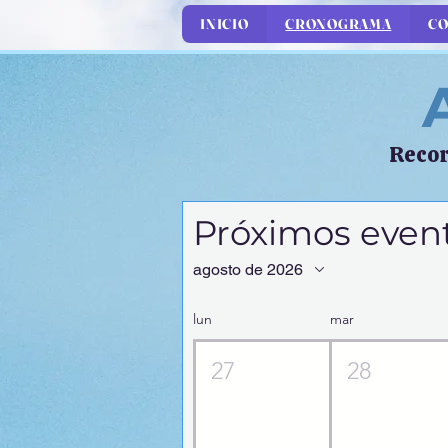
INICIO
CRONOGRAMA
CO
Recor
Próximos even
agosto de 2026
lun
mar
27
28