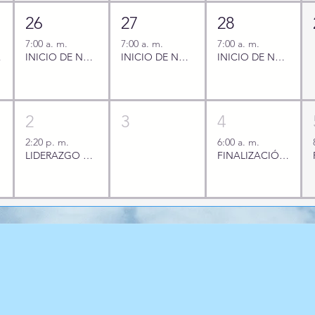
26
27
28
7:00 a. m.
7:00 a. m.
7:00 a. m.
ERIODO
INICIO DE NOVENA DE LAS MADRE DE LAS MISERICORDIAS
INICIO DE NOVENA DE LAS MADRE DE LAS MISERICORDIAS
INICIO DE NOVENA DE LAS MADRE DE LAS MISERICORDIAS
2
3
4
2:20 p. m.
6:00 a. m.
LIDERAZGO DE 8
FINALIZACIÓN DEL 3ER PERIODO
TÁCTANOS
s electrónicos:
a@colmis.edu.co
-
tesoreria@colmis.edu.co