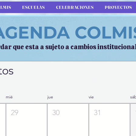
LMIS
ESCUELAS
CELEBRACIONES
PROYECTOS
AGENDA COLMI
dar que esta a sujeto a cambios instituciona
tos
mié
jue
vie
sá
29
30
31