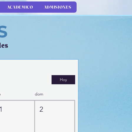
ACADEMICO
ADMISIONES
S
les
Hoy
b
dom
1
2