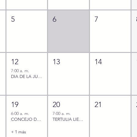
5
6
7
12
13
14
7:00 a. m.
DIA DE LA JUVENTUD
19
20
21
6:00 a. m.
7:00 a. m.
CONCEJO DE DIRECTIVO
TERTULIA LIERARIA
+ 1 más