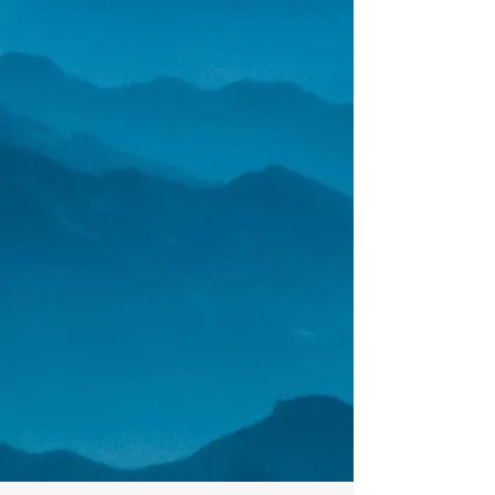
Paso 2
Pasaras a la entrevista y la prueba
de admisión
Paso 3
Debes estar atento al resultado, nos
comunicaremos contigo por correo
electrónico
Paso final
Por elegir nuestra comunidad
educativa ¡
Te esperamos en el año
2026!