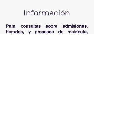
Información
Para consultas sobre admisiones,
horarios, y procesos de matrícula,
nuestro canal de WhatsApp es la forma
más rápida de obtener una respuesta.
Nuestro equipo estará encantado de
ayudarte.