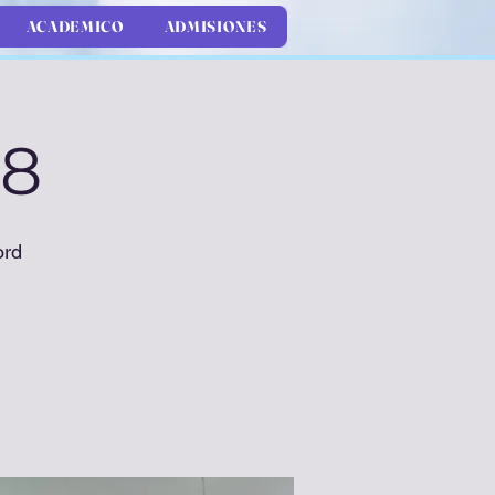
ACADEMICO
ADMISIONES
 8
ord