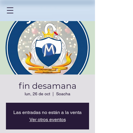
fin desamana
lun, 26 de oct
  |  
Soacha
Las entradas no están a la venta
Ver otros eventos