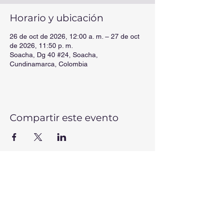
Horario y ubicación
26 de oct de 2026, 12:00 a. m. – 27 de oct
de 2026, 11:50 p. m.
Soacha, Dg 40 #24, Soacha,
Cundinamarca, Colombia
Compartir este evento
CONTÁCTANOS
Correos electrónicos:
secretaria@colmis.edu.co
-
rectoria@colmis.edu.co
-