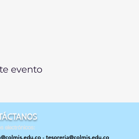
te evento
TÁCTANOS
s electrónicos:
a@colmis.edu.co
-
tesoreria@colmis.edu.co