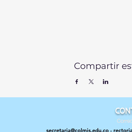
Compartir es
CON
Correo
secretaria@colmis.edu.co
-
rectori