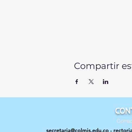
Compartir es
CON
Correo
secretaria@colmis.edu.co
-
rectori