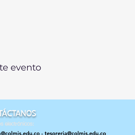
te evento
TÁCTANOS
s electrónicos:
a@colmis.edu.co
-
tesoreria@colmis.edu.co