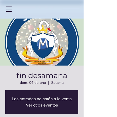
fin desamana
dom, 04 de ene
  |  
Soacha
Las entradas no están a la venta
Ver otros eventos