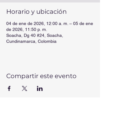
Horario y ubicación
04 de ene de 2026, 12:00 a. m. – 05 de ene
de 2026, 11:50 p. m.
Soacha, Dg 40 #24, Soacha,
Cundinamarca, Colombia
Compartir este evento
CONTÁCTANOS
Correos electrónicos:
secretaria@colmis.edu.co
-
rectoria@colmis.edu.co
-