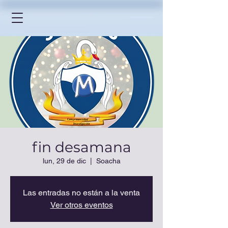
fin desamana
lun, 29 de dic
  |  
Soacha
Las entradas no están a la venta
Ver otros eventos