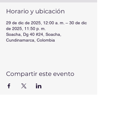
Horario y ubicación
29 de dic de 2025, 12:00 a. m. – 30 de dic
de 2025, 11:50 p. m.
Soacha, Dg 40 #24, Soacha,
Cundinamarca, Colombia
Compartir este evento
CONTÁCTANOS
Correos electrónicos:
secretaria@colmis.edu.co
-
rectoria@colmis.edu.co
-