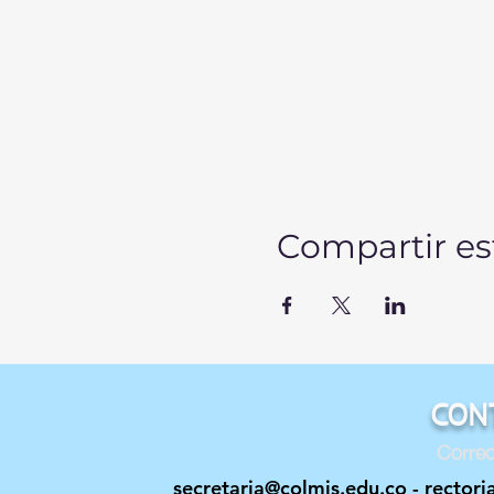
Compartir es
CON
Correo
secretaria@colmis.edu.co
-
rectori