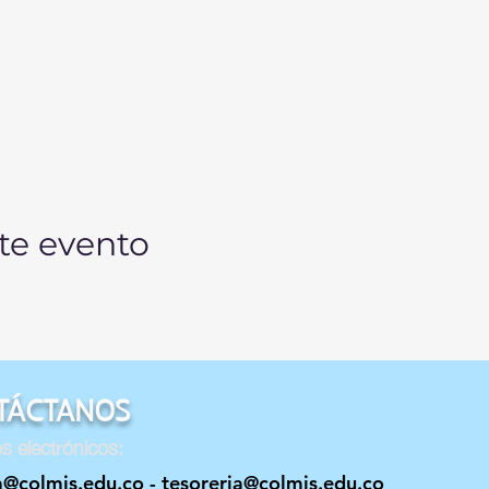
te evento
TÁCTANOS
s electrónicos:
a@colmis.edu.co
-
tesoreria@colmis.edu.co