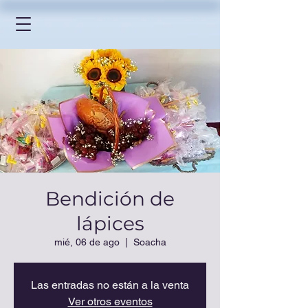
Bendición de
lápices
mié, 06 de ago
  |  
Soacha
Las entradas no están a la venta
Ver otros eventos