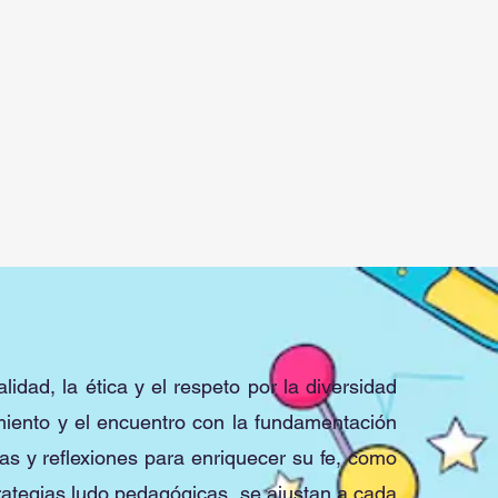
dad, la ética y el respeto por la diversidad
imiento y el encuentro con la fundamentación
ias y reflexiones para enriquecer su fe, como
trategias ludo pedagógicas, se ajustan a cada