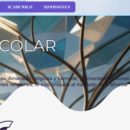
ACADEMICO
ADMISIONES
SCOLAR
o su dimensión religiosa y humana, y fomentando valores
ntes religiones, lo cual prepara al mediado para afrontar