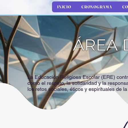
INICIO
CRONOGRAMA
CO
ÁREA 
La Educación Religiosa Escolar (ERE) contr
como el respeto, la solidaridad y la responsa
los retos sociales, éticos y espirituales de l