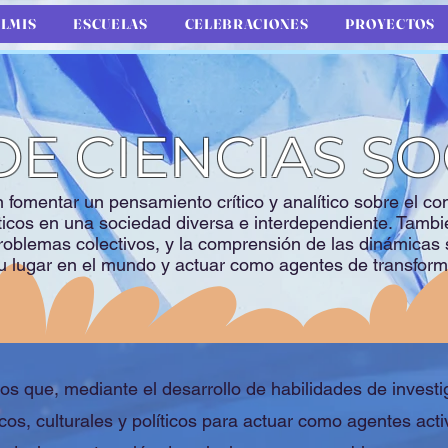
LMIS
ESCUELAS
CELEBRACIONES
PROYECTOS
DE CIENCIAS SO
fomentar un pensamiento crítico y analítico sobre el cont
ticos en una sociedad diversa e interdependiente. Tambié
roblemas colectivos, y la comprensión de las dinámicas s
u lugar en el mundo y actuar como agentes de transform
ivos que, mediante el desarrollo de habilidades de inves
os, culturales y políticos para actuar como agentes act