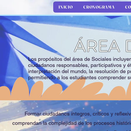
INICIO
CRONOGRAMA
CO
ÁREA 
Los propósitos del área de Sociales incluyen 
ciudadanos responsables, participativos y é
interpretación del mundo, la resolución de p
permitiendo a los estudiantes comprender s
Formar ciudadanos íntegros, críticos y reflex
comprendan la complejidad de los procesos históric