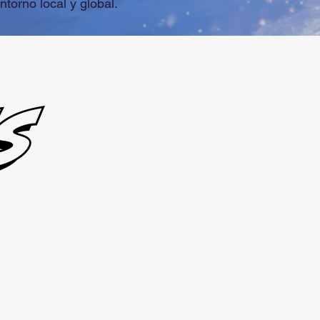
torno local y global.
s