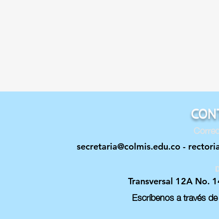
CON
Correo
secretaria@colmis.edu.co
-
rectori
D
Transversal 12A No. 1
Escríbenos a través de