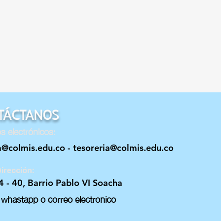
TÁCTANOS
s electrónicos:
a@colmis.edu.co
-
tesoreria@colmis.edu.co
irección:
4 - 40, Barrio Pablo VI Soacha
 whastapp o correo electronico