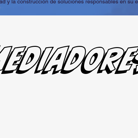
dad y la construcción de soluciones responsables en su en
Mediadore