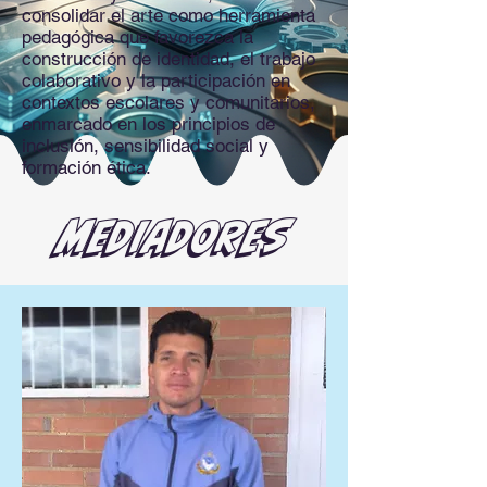
consolidar el arte como herramienta
pedagógica que favorezca la
construcción de identidad, el trabajo
colaborativo y la participación en
contextos escolares y comunitarios,
enmarcado en los principios de
inclusión, sensibilidad social y
formación ética.
MEDIADORES