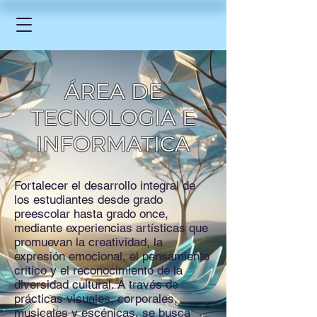
ÁREA DE
TECNOLOGIA E
INFORMATICA
Fortalecer el desarrollo integral de
los estudiantes desde grado
preescolar hasta grado once,
mediante experiencias artísticas que
promuevan la creatividad, la
expresión emocional, el pensamiento
crítico y el reconocimiento de la
diversidad cultural. A través de
prácticas visuales, corporales,
musicales y escénicas, se busca